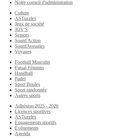
Notre conseil d'administration
Culture
ASTuzzles
Jeux de société
JOV'S
Seniors
Sourd Action
SourdAveugles
Voyages
Football Masculin
Futsal Féminin
Handball
Padel
Sport Boules
Sport randonnée
Autres sports
Adhésion 2025 - 2026
Licences sportives
ASTuzzles
Engagements sportifs
Événements
Agenda