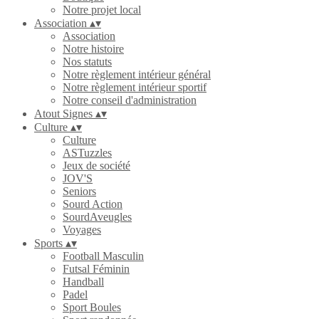
Notre projet local
Association
▴
▾
Association
Notre histoire
Nos statuts
Notre règlement intérieur général
Notre règlement intérieur sportif
Notre conseil d'administration
Atout Signes
▴
▾
Culture
▴
▾
Culture
ASTuzzles
Jeux de société
JOV'S
Seniors
Sourd Action
SourdAveugles
Voyages
Sports
▴
▾
Football Masculin
Futsal Féminin
Handball
Padel
Sport Boules