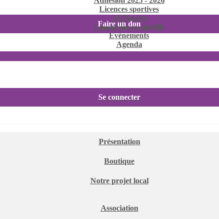
Adhésion 2025 - 2026
Licences sportives
ASTuzzles
Faire un don
Engagements sportifs
Événements
Agenda
Se connecter
Présentation
Boutique
Notre projet local
Association