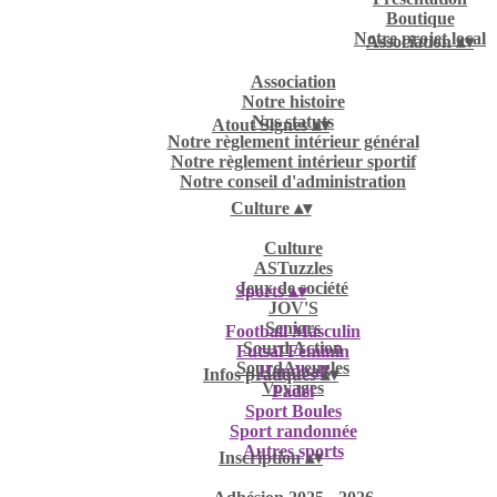
Boutique
Notre projet local
Association
▴
▾
Association
Notre histoire
Nos statuts
Atout Signes
▴
▾
Notre règlement intérieur général
Notre règlement intérieur sportif
Notre conseil d'administration
Culture
▴
▾
Culture
ASTuzzles
Jeux de société
Sports
▴
▾
JOV'S
Seniors
Football Masculin
Sourd Action
Futsal Féminin
SourdAveugles
Handball
Infos pratiques
▴
▾
Voyages
Padel
Sport Boules
Sport randonnée
Autres sports
Inscription
▴
▾