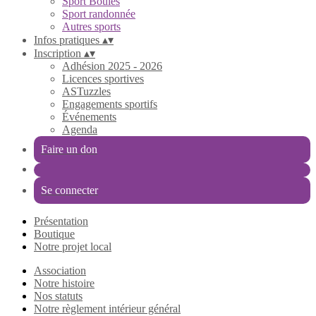
Sport Boules
Sport randonnée
Autres sports
Infos pratiques
▴
▾
Inscription
▴
▾
Adhésion 2025 - 2026
Licences sportives
ASTuzzles
Engagements sportifs
Événements
Agenda
Faire un don
Se connecter
Présentation
Boutique
Notre projet local
Association
Notre histoire
Nos statuts
Notre règlement intérieur général