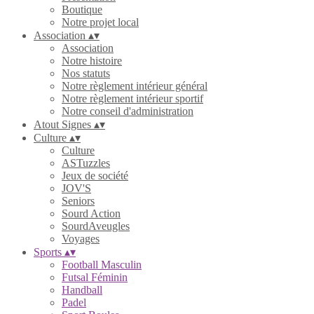
Boutique
Notre projet local
Association
▴
▾
Association
Notre histoire
Nos statuts
Notre règlement intérieur général
Notre règlement intérieur sportif
Notre conseil d'administration
Atout Signes
▴
▾
Culture
▴
▾
Culture
ASTuzzles
Jeux de société
JOV'S
Seniors
Sourd Action
SourdAveugles
Voyages
Sports
▴
▾
Football Masculin
Futsal Féminin
Handball
Padel