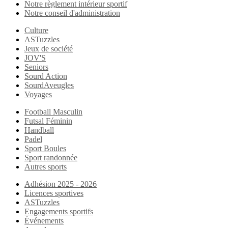
Notre règlement intérieur sportif
Notre conseil d'administration
Culture
ASTuzzles
Jeux de société
JOV'S
Seniors
Sourd Action
SourdAveugles
Voyages
Football Masculin
Futsal Féminin
Handball
Padel
Sport Boules
Sport randonnée
Autres sports
Adhésion 2025 - 2026
Licences sportives
ASTuzzles
Engagements sportifs
Événements