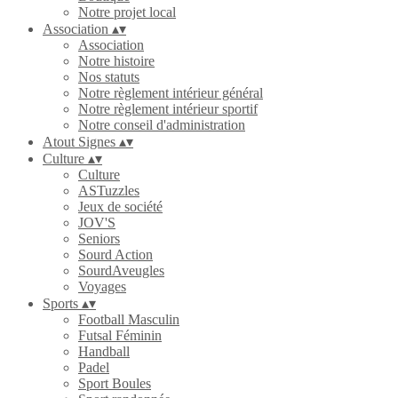
Notre projet local
Association
▴
▾
Association
Notre histoire
Nos statuts
Notre règlement intérieur général
Notre règlement intérieur sportif
Notre conseil d'administration
Atout Signes
▴
▾
Culture
▴
▾
Culture
ASTuzzles
Jeux de société
JOV'S
Seniors
Sourd Action
SourdAveugles
Voyages
Sports
▴
▾
Football Masculin
Futsal Féminin
Handball
Padel
Sport Boules