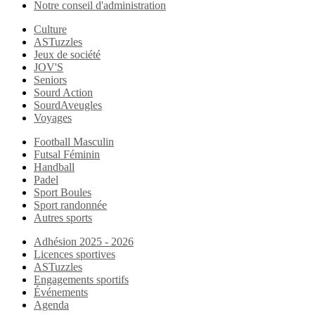
Notre conseil d'administration
Culture
ASTuzzles
Jeux de société
JOV'S
Seniors
Sourd Action
SourdAveugles
Voyages
Football Masculin
Futsal Féminin
Handball
Padel
Sport Boules
Sport randonnée
Autres sports
Adhésion 2025 - 2026
Licences sportives
ASTuzzles
Engagements sportifs
Événements
Agenda