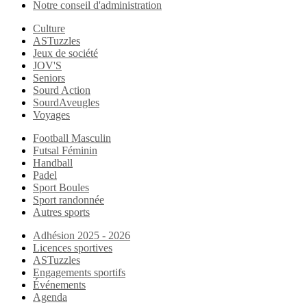
Notre conseil d'administration
Culture
ASTuzzles
Jeux de société
JOV'S
Seniors
Sourd Action
SourdAveugles
Voyages
Football Masculin
Futsal Féminin
Handball
Padel
Sport Boules
Sport randonnée
Autres sports
Adhésion 2025 - 2026
Licences sportives
ASTuzzles
Engagements sportifs
Événements
Agenda