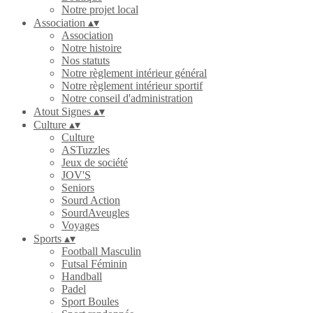
Notre projet local
Association
▴
▾
Association
Notre histoire
Nos statuts
Notre règlement intérieur général
Notre règlement intérieur sportif
Notre conseil d'administration
Atout Signes
▴
▾
Culture
▴
▾
Culture
ASTuzzles
Jeux de société
JOV'S
Seniors
Sourd Action
SourdAveugles
Voyages
Sports
▴
▾
Football Masculin
Futsal Féminin
Handball
Padel
Sport Boules