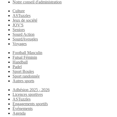
Notre conseil d'administration
Culture
ASTuzzles
Jeux de société
JOV'S
Seniors
Sourd Action
SourdAveugles
Voyages
Football Masculin
Futsal Féminin
Handball
Padel
Sport Boules
Sport randonnée
Autres sports
Adhésion 2025 - 2026
Licences sportives
ASTuzzles
Engagements sportifs
Événements
Agenda