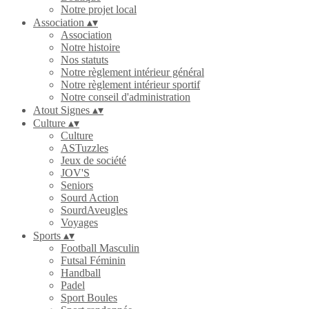
Notre projet local
Association
▴
▾
Association
Notre histoire
Nos statuts
Notre règlement intérieur général
Notre règlement intérieur sportif
Notre conseil d'administration
Atout Signes
▴
▾
Culture
▴
▾
Culture
ASTuzzles
Jeux de société
JOV'S
Seniors
Sourd Action
SourdAveugles
Voyages
Sports
▴
▾
Football Masculin
Futsal Féminin
Handball
Padel
Sport Boules