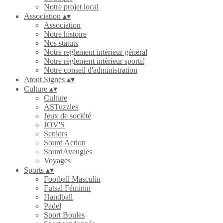
Notre projet local
Association
▴
▾
Association
Notre histoire
Nos statuts
Notre règlement intérieur général
Notre règlement intérieur sportif
Notre conseil d'administration
Atout Signes
▴
▾
Culture
▴
▾
Culture
ASTuzzles
Jeux de société
JOV'S
Seniors
Sourd Action
SourdAveugles
Voyages
Sports
▴
▾
Football Masculin
Futsal Féminin
Handball
Padel
Sport Boules