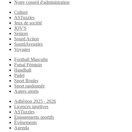
Notre conseil d'administration
Culture
ASTuzzles
Jeux de société
JOV'S
Seniors
Sourd Action
SourdAveugles
Voyages
Football Masculin
Futsal Féminin
Handball
Padel
Sport Boules
Sport randonnée
Autres sports
Adhésion 2025 - 2026
Licences sportives
ASTuzzles
Engagements sportifs
Événements
Agenda