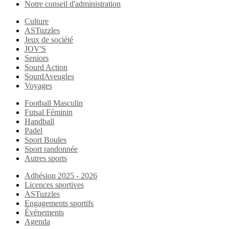
Notre conseil d'administration
Culture
ASTuzzles
Jeux de société
JOV'S
Seniors
Sourd Action
SourdAveugles
Voyages
Football Masculin
Futsal Féminin
Handball
Padel
Sport Boules
Sport randonnée
Autres sports
Adhésion 2025 - 2026
Licences sportives
ASTuzzles
Engagements sportifs
Événements
Agenda