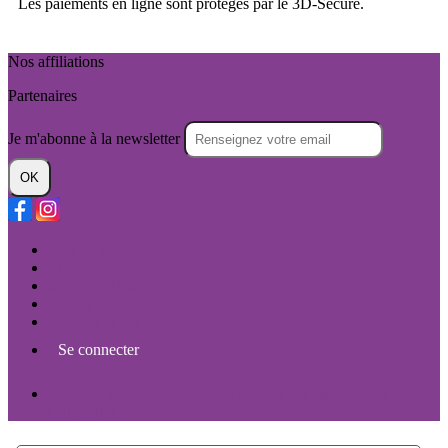
Les paiements en ligne sont protégés par le 3D-Secure.
Nos affiliations
Partenaires
Je m'abonne à la newsletter
OK
Plan du site
Licences
Mentions légales
CGUV
Paramétrer vos cookies
Se connecter
Propulsé par AssoConnect, le logiciel des associations
Culturelles