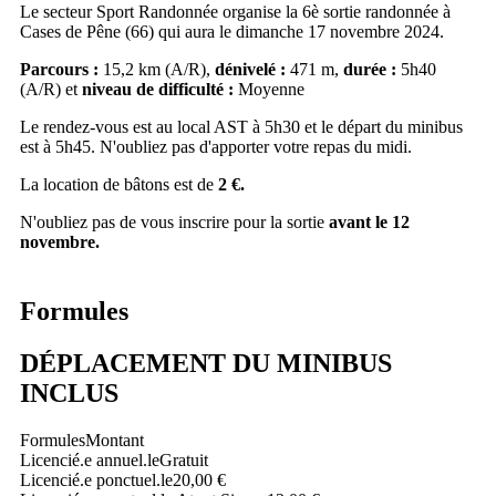
Le secteur Sport Randonnée organise la 6è sortie randonnée à
Cases de Pêne (66) qui aura le dimanche 17 novembre 2024.
Parcours :
15,2 km (A/R),
dénivelé :
471 m,
durée :
5h40
(A/R) et
niveau de difficulté :
Moyenne
Le rendez-vous est au local AST à 5h30 et le départ du minibus
est à 5h45. N'oubliez pas d'apporter votre repas du midi.
La location de bâtons est de
2 €.
N'oubliez pas de vous inscrire pour la sortie
avant le 12
novembre.
Formules
DÉPLACEMENT DU MINIBUS
INCLUS
Formules
Montant
Licencié.e annuel.le
Gratuit
Licencié.e ponctuel.le
20,00 €