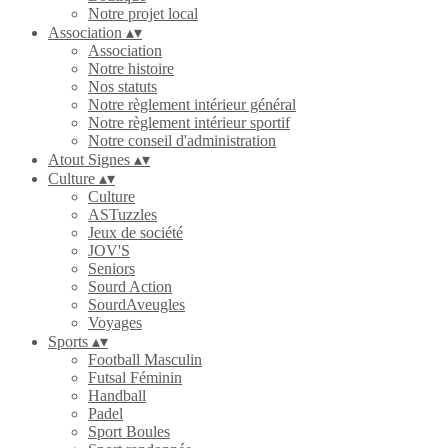
Notre projet local
Association
▴
▾
Association
Notre histoire
Nos statuts
Notre règlement intérieur général
Notre règlement intérieur sportif
Notre conseil d'administration
Atout Signes
▴
▾
Culture
▴
▾
Culture
ASTuzzles
Jeux de société
JOV'S
Seniors
Sourd Action
SourdAveugles
Voyages
Sports
▴
▾
Football Masculin
Futsal Féminin
Handball
Padel
Sport Boules