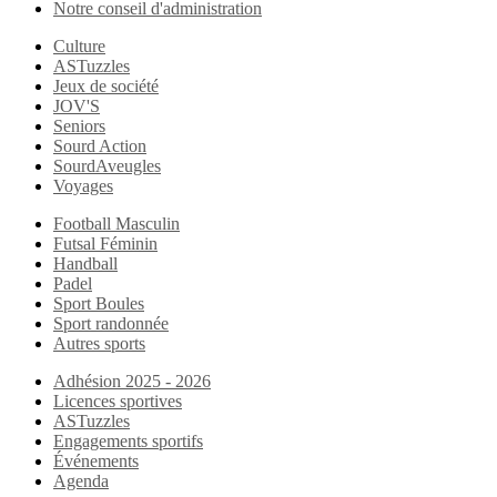
Notre conseil d'administration
Culture
ASTuzzles
Jeux de société
JOV'S
Seniors
Sourd Action
SourdAveugles
Voyages
Football Masculin
Futsal Féminin
Handball
Padel
Sport Boules
Sport randonnée
Autres sports
Adhésion 2025 - 2026
Licences sportives
ASTuzzles
Engagements sportifs
Événements
Agenda