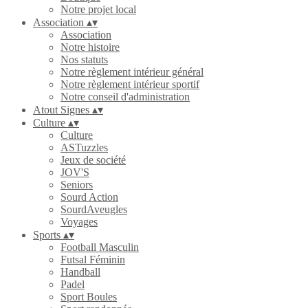
Notre projet local
Association
▴
▾
Association
Notre histoire
Nos statuts
Notre règlement intérieur général
Notre règlement intérieur sportif
Notre conseil d'administration
Atout Signes
▴
▾
Culture
▴
▾
Culture
ASTuzzles
Jeux de société
JOV'S
Seniors
Sourd Action
SourdAveugles
Voyages
Sports
▴
▾
Football Masculin
Futsal Féminin
Handball
Padel
Sport Boules