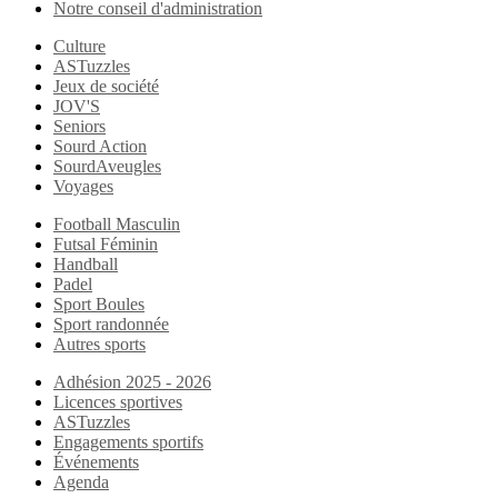
Notre conseil d'administration
Culture
ASTuzzles
Jeux de société
JOV'S
Seniors
Sourd Action
SourdAveugles
Voyages
Football Masculin
Futsal Féminin
Handball
Padel
Sport Boules
Sport randonnée
Autres sports
Adhésion 2025 - 2026
Licences sportives
ASTuzzles
Engagements sportifs
Événements
Agenda