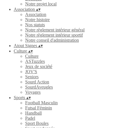
Notre projet local
Association
▴
▾
Association
Notre histoire
Nos statuts
Notre règlement intérieur général
Notre règlement intérieur sportif
Notre conseil d'administration
Atout Signes
▴
▾
Culture
▴
▾
Culture
ASTuzzles
Jeux de société
JOV'S
Seniors
Sourd Action
SourdAveugles
Voyages
Sports
▴
▾
Football Masculin
Futsal Féminin
Handball
Padel
Sport Boules