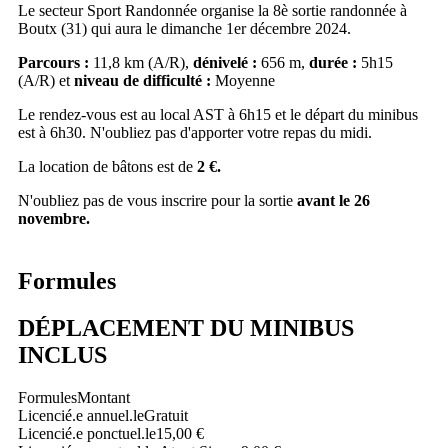
Le secteur Sport Randonnée organise la 8è sortie randonnée à
Boutx (31) qui aura le dimanche 1er décembre 2024.
Parcours :
11,8 km (A/R),
dénivelé :
656 m,
durée :
5h15
(A/R) et
niveau de difficulté :
Moyenne
Le rendez-vous est au local AST à 6h15 et le départ du minibus
est à 6h30. N'oubliez pas d'apporter votre repas du midi.
La location de bâtons est de
2 €.
N'oubliez pas de vous inscrire pour la sortie
avant le 26
novembre.
Formules
DÉPLACEMENT DU MINIBUS
INCLUS
Formules
Montant
Licencié.e annuel.le
Gratuit
Licencié.e ponctuel.le
15,00 €