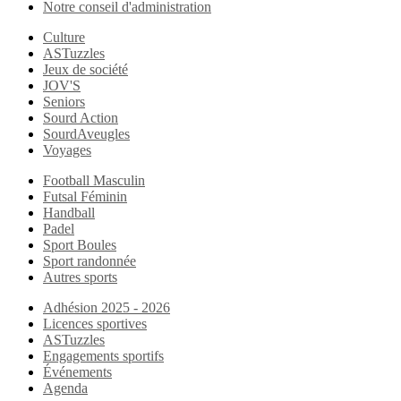
Notre conseil d'administration
Culture
ASTuzzles
Jeux de société
JOV'S
Seniors
Sourd Action
SourdAveugles
Voyages
Football Masculin
Futsal Féminin
Handball
Padel
Sport Boules
Sport randonnée
Autres sports
Adhésion 2025 - 2026
Licences sportives
ASTuzzles
Engagements sportifs
Événements
Agenda