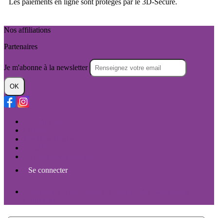
Les paiements en ligne sont protégés par le 3D-Secure.
Nos affiliations
Partenaires
Je m'abonne à la newsletter
OK
Plan du site
Licences
Mentions légales
CGUV
Paramétrer vos cookies
Se connecter
Propulsé par AssoConnect, le logiciel des associations
Culturelles