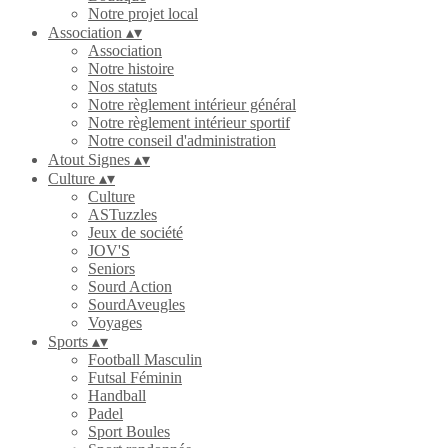
Notre projet local
Association
▴
▾
Association
Notre histoire
Nos statuts
Notre règlement intérieur général
Notre règlement intérieur sportif
Notre conseil d'administration
Atout Signes
▴
▾
Culture
▴
▾
Culture
ASTuzzles
Jeux de société
JOV'S
Seniors
Sourd Action
SourdAveugles
Voyages
Sports
▴
▾
Football Masculin
Futsal Féminin
Handball
Padel
Sport Boules