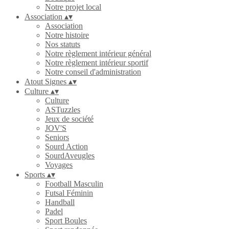
Notre projet local
Association
▴
▾
Association
Notre histoire
Nos statuts
Notre règlement intérieur général
Notre règlement intérieur sportif
Notre conseil d'administration
Atout Signes
▴
▾
Culture
▴
▾
Culture
ASTuzzles
Jeux de société
JOV'S
Seniors
Sourd Action
SourdAveugles
Voyages
Sports
▴
▾
Football Masculin
Futsal Féminin
Handball
Padel
Sport Boules