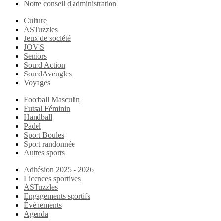
Notre conseil d'administration
Culture
ASTuzzles
Jeux de société
JOV'S
Seniors
Sourd Action
SourdAveugles
Voyages
Football Masculin
Futsal Féminin
Handball
Padel
Sport Boules
Sport randonnée
Autres sports
Adhésion 2025 - 2026
Licences sportives
ASTuzzles
Engagements sportifs
Événements
Agenda