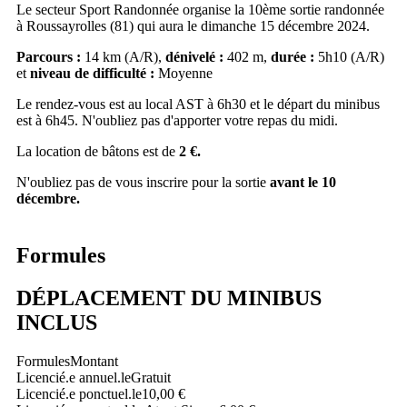
Le secteur Sport Randonnée organise la 10ème sortie randonnée
à Roussayrolles (81) qui aura le dimanche 15 décembre 2024.
Parcours :
14 km (A/R),
dénivelé :
402 m,
durée :
5h10 (A/R)
et
niveau de difficulté :
Moyenne
Le rendez-vous est au local AST à 6h30 et le départ du minibus
est à 6h45. N'oubliez pas d'apporter votre repas du midi.
La location de bâtons est de
2 €.
N'oubliez pas de vous inscrire pour la sortie
avant le 10
décembre.
Formules
DÉPLACEMENT DU MINIBUS
INCLUS
Formules
Montant
Licencié.e annuel.le
Gratuit
Licencié.e ponctuel.le
10,00 €