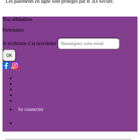
Les paiements en ligne sont protégés par le 3D-Secure.
Nos affiliations
Partenaires
Je m'abonne à la newsletter
OK
Plan du site
Licences
Mentions légales
CGUV
Paramétrer vos cookies
Se connecter
Propulsé par AssoConnect, le logiciel des associations
Culturelles