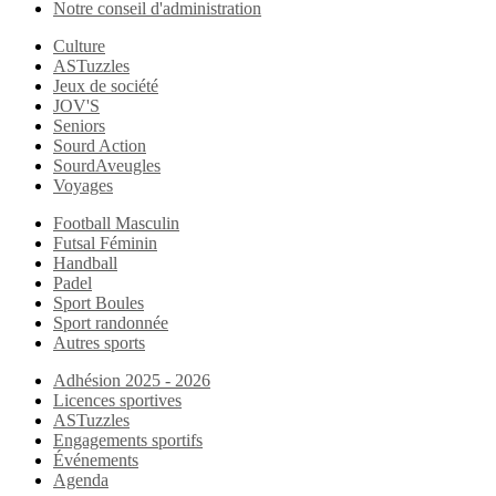
Notre conseil d'administration
Culture
ASTuzzles
Jeux de société
JOV'S
Seniors
Sourd Action
SourdAveugles
Voyages
Football Masculin
Futsal Féminin
Handball
Padel
Sport Boules
Sport randonnée
Autres sports
Adhésion 2025 - 2026
Licences sportives
ASTuzzles
Engagements sportifs
Événements
Agenda