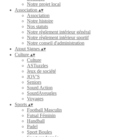
Notre projet local
Association
▴
▾
Association
Notre histoire
Nos statuts
Notre règlement intérieur général
Notre règlement intérieur sportif
Notre conseil d'administration
Atout Signes
▴
▾
Culture
▴
▾
Culture
ASTuzzles
Jeux de société
JOV'S
Seniors
Sourd Action
SourdAveugles
Voyages
Sports
▴
▾
Football Masculin
Futsal Féminin
Handball
Padel
Sport Boules