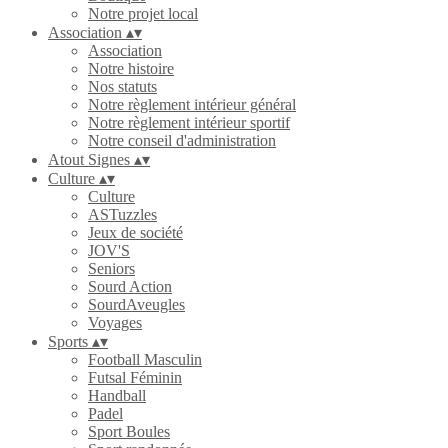
Notre projet local
Association
▴
▾
Association
Notre histoire
Nos statuts
Notre règlement intérieur général
Notre règlement intérieur sportif
Notre conseil d'administration
Atout Signes
▴
▾
Culture
▴
▾
Culture
ASTuzzles
Jeux de société
JOV'S
Seniors
Sourd Action
SourdAveugles
Voyages
Sports
▴
▾
Football Masculin
Futsal Féminin
Handball
Padel
Sport Boules