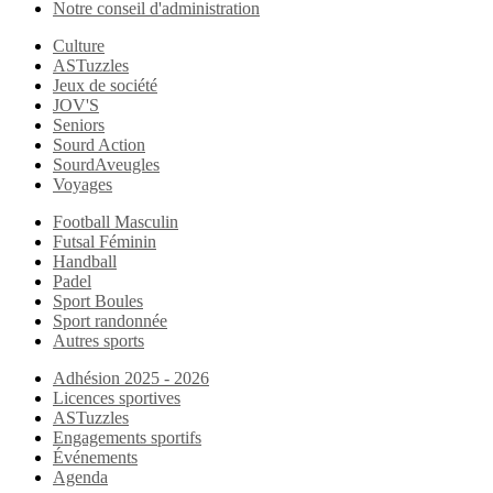
Notre conseil d'administration
Culture
ASTuzzles
Jeux de société
JOV'S
Seniors
Sourd Action
SourdAveugles
Voyages
Football Masculin
Futsal Féminin
Handball
Padel
Sport Boules
Sport randonnée
Autres sports
Adhésion 2025 - 2026
Licences sportives
ASTuzzles
Engagements sportifs
Événements
Agenda