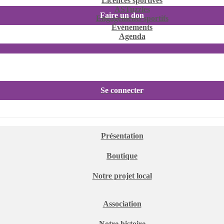
Licences sportives
ASTuzzles
Faire un don
Engagements sportifs
Événements
Agenda
Se connecter
Présentation
Boutique
Notre projet local
Association
Notre histoire