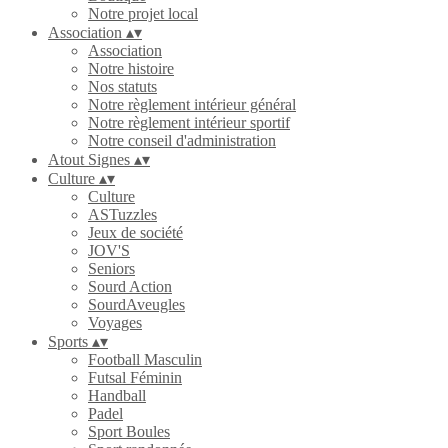
Notre projet local
Association
▴
▾
Association
Notre histoire
Nos statuts
Notre règlement intérieur général
Notre règlement intérieur sportif
Notre conseil d'administration
Atout Signes
▴
▾
Culture
▴
▾
Culture
ASTuzzles
Jeux de société
JOV'S
Seniors
Sourd Action
SourdAveugles
Voyages
Sports
▴
▾
Football Masculin
Futsal Féminin
Handball
Padel
Sport Boules