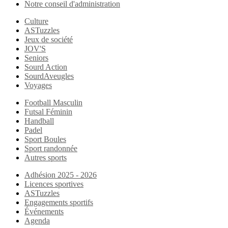
Notre conseil d'administration
Culture
ASTuzzles
Jeux de société
JOV'S
Seniors
Sourd Action
SourdAveugles
Voyages
Football Masculin
Futsal Féminin
Handball
Padel
Sport Boules
Sport randonnée
Autres sports
Adhésion 2025 - 2026
Licences sportives
ASTuzzles
Engagements sportifs
Événements
Agenda