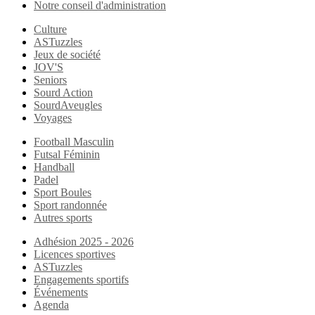
Notre conseil d'administration
Culture
ASTuzzles
Jeux de société
JOV'S
Seniors
Sourd Action
SourdAveugles
Voyages
Football Masculin
Futsal Féminin
Handball
Padel
Sport Boules
Sport randonnée
Autres sports
Adhésion 2025 - 2026
Licences sportives
ASTuzzles
Engagements sportifs
Événements
Agenda