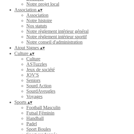
Notre projet local
Association
▴
▾
Association
Notre histoire
Nos statuts
Notre règlement intérieur général
Notre règlement intérieur sportif
Notre conseil d'administration
Atout Signes
▴
▾
Culture
▴
▾
Culture
ASTuzzles
Jeux de société
JOV'S
Seniors
Sourd Action
SourdAveugles
Voyages
Sports
▴
▾
Football Masculin
Futsal Féminin
Handball
Padel
Sport Boules