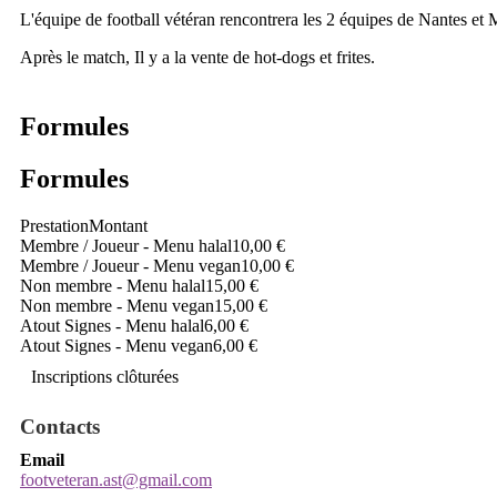
L'équipe de football vétéran rencontrera les 2 équipes de Nantes et
Après le match, Il y a la vente de hot-dogs et frites.
Formules
Formules
Prestation
Montant
Membre / Joueur - Menu halal
10,00 €
Membre / Joueur - Menu vegan
10,00 €
Non membre - Menu halal
15,00 €
Non membre - Menu vegan
15,00 €
Atout Signes - Menu halal
6,00 €
Atout Signes - Menu vegan
6,00 €
Inscriptions clôturées
Contacts
Email
footveteran.ast@gmail.com