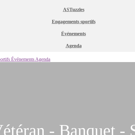
ASTuzzles
Engagements sportifs
Événements
Agenda
ortifs
Événements
Agenda
étéran - Banquet - 