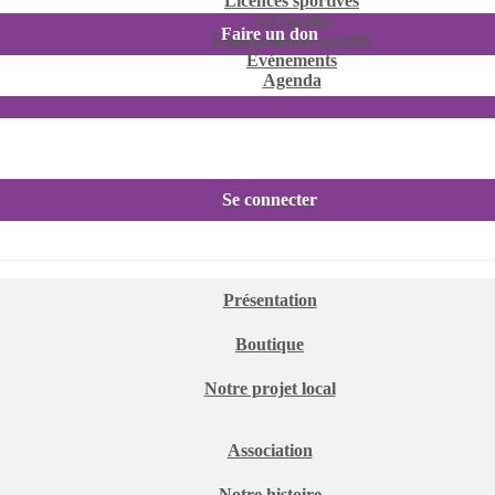
Licences sportives
ASTuzzles
Faire un don
Engagements sportifs
Événements
Agenda
Se connecter
Présentation
Boutique
Notre projet local
Association
Notre histoire