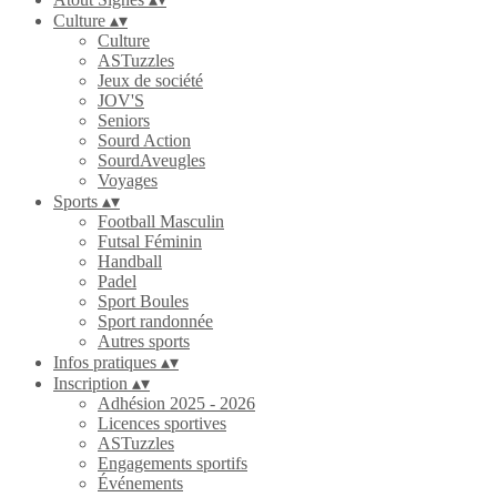
Culture
▴
▾
Culture
ASTuzzles
Jeux de société
JOV'S
Seniors
Sourd Action
SourdAveugles
Voyages
Sports
▴
▾
Football Masculin
Futsal Féminin
Handball
Padel
Sport Boules
Sport randonnée
Autres sports
Infos pratiques
▴
▾
Inscription
▴
▾
Adhésion 2025 - 2026
Licences sportives
ASTuzzles
Engagements sportifs
Événements