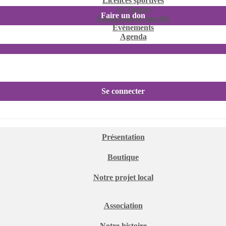
Licences sportives
ASTuzzles
Faire un don
Engagements sportifs
Événements
Agenda
Se connecter
Présentation
Boutique
Notre projet local
Association
Notre histoire