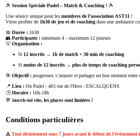
🎾
Session Spéciale Padel – Match & Coaching !
🎾
Une séance unique pour les
membres de l’association AST31
!
Viens profiter de
1h30 de jeu et de coaching
dans une ambiance co
📅
Durée :
1h30
👥
Participants :
minimum 4 – maximum 12 joueurs
💡
Organisation :
Si
12 inscrits
→
1h de match + 30 min de coaching
Si
moins de 12 inscrits
→
plus de temps de coaching perso
🎯
Objectif :
progresser, s’amuser et partager un bon moment entr
📍
Lieu :
On Padel - 465 rue de l'Hers - ESCALQUENS
🕒
Horaire :
16h-18h
💬 I
nscris-toi vite, les places sont limitées !
Conditions particulières
⚠️
Tout désistement sous 7 jours avant le début de l'évènement