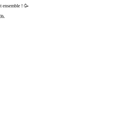
 ensemble ! 🥳
0h.