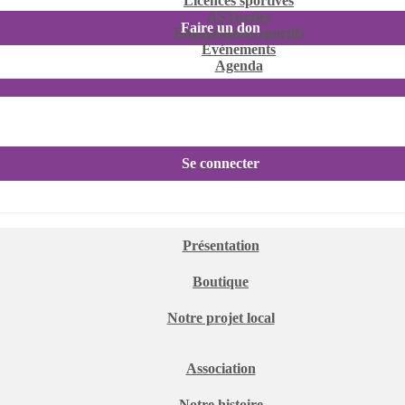
Licences sportives
ASTuzzles
Faire un don
Engagements sportifs
Événements
Agenda
Se connecter
Présentation
Boutique
Notre projet local
Association
Notre histoire