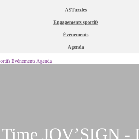
ASTuzzles
Engagements sportifs
Événements
Agenda
ortifs
Événements
Agenda
y Time JOV’SIGN -