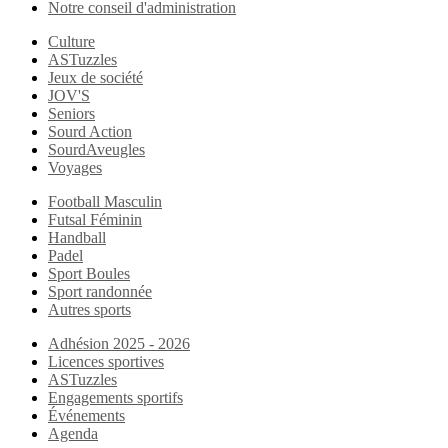
Notre conseil d'administration
Culture
ASTuzzles
Jeux de société
JOV'S
Seniors
Sourd Action
SourdAveugles
Voyages
Football Masculin
Futsal Féminin
Handball
Padel
Sport Boules
Sport randonnée
Autres sports
Adhésion 2025 - 2026
Licences sportives
ASTuzzles
Engagements sportifs
Événements
Agenda