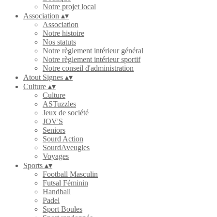
Notre projet local
Association
▴
▾
Association
Notre histoire
Nos statuts
Notre règlement intérieur général
Notre règlement intérieur sportif
Notre conseil d'administration
Atout Signes
▴
▾
Culture
▴
▾
Culture
ASTuzzles
Jeux de société
JOV'S
Seniors
Sourd Action
SourdAveugles
Voyages
Sports
▴
▾
Football Masculin
Futsal Féminin
Handball
Padel
Sport Boules