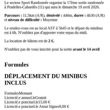
Le secteur Sport Randonnée organise la 17ème sortie randonnée
à Pradelles-Cabardès (11) qui aura le dimanche 19 avril 2026.
Parcours :
11,5km (A/R),
dénivelé :
446m,
durée :
4h30 (A/R)
et
niveau de difficulté :
Moyenne
Le rendez-vous est au local AST à 5h45 et le départ du minibus
est à 6h. N'oubliez pas d'apporter votre repas du midi.
La location de bâtons est de
2 €.
N'oubliez pas de vous inscrire pour la sortie
avant le 14 avril
Formules
DÉPLACEMENT DU MINIBUS
INCLUS
Formules
Montant
Licencié.e annuel.le
Gratuit
Licencié.e ponctuel.le
15,00 €
Licencié.e ponctuel.le Atout Signes
9,00 €