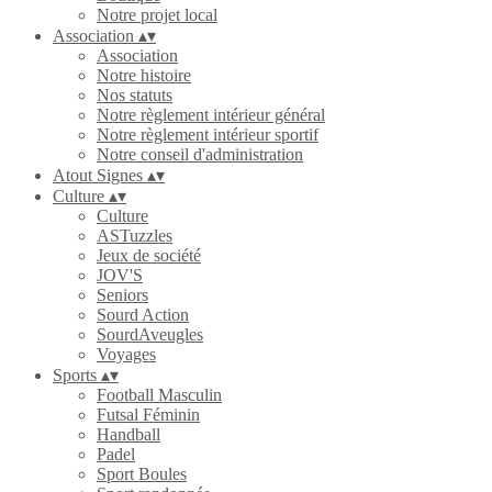
Notre projet local
Association
▴
▾
Association
Notre histoire
Nos statuts
Notre règlement intérieur général
Notre règlement intérieur sportif
Notre conseil d'administration
Atout Signes
▴
▾
Culture
▴
▾
Culture
ASTuzzles
Jeux de société
JOV'S
Seniors
Sourd Action
SourdAveugles
Voyages
Sports
▴
▾
Football Masculin
Futsal Féminin
Handball
Padel
Sport Boules