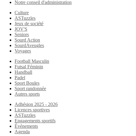
Notre conseil d'administration
Culture
ASTuzzles
Jeux de société
JOV'S
Seniors
Sourd Action
SourdAveugles
Voyages
Football Masculin
Futsal Féminin
Handball
Padel
Sport Boules
Sport randonnée
Autres sports
Adhésion 2025 - 2026
Licences sportives
ASTuzzles
Engagements sportifs
Événements
Agenda