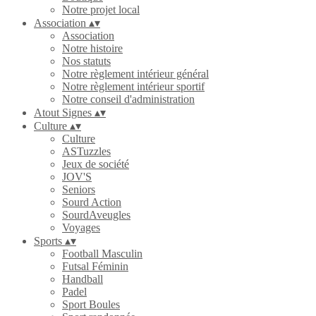
Notre projet local
Association
▴
▾
Association
Notre histoire
Nos statuts
Notre règlement intérieur général
Notre règlement intérieur sportif
Notre conseil d'administration
Atout Signes
▴
▾
Culture
▴
▾
Culture
ASTuzzles
Jeux de société
JOV'S
Seniors
Sourd Action
SourdAveugles
Voyages
Sports
▴
▾
Football Masculin
Futsal Féminin
Handball
Padel
Sport Boules