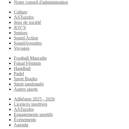
Notre conseil d'administration
Culture
ASTuzzles
Jeux de société
JOV'S
Seniors
Sourd Action
SourdAveugles
Voyages
Football Masculin
Futsal Féminin
Handball
Padel
Sport Boules
Sport randonnée
Autres sports
Adhésion 2025 - 2026
Licences sportives
ASTuzzles
Engagements sportifs
Événements
Agenda