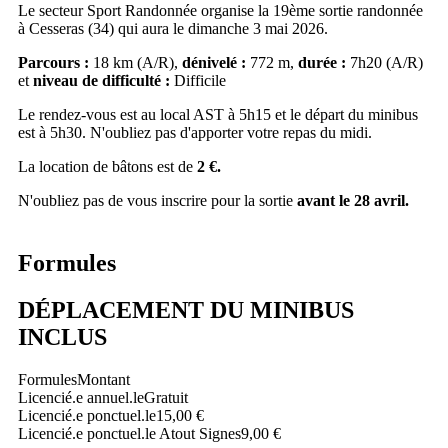
Le secteur Sport Randonnée organise la 19ème sortie randonnée
à Cesseras (34) qui aura le dimanche 3 mai 2026.
Parcours :
18 km (A/R),
dénivelé :
772 m,
durée :
7h20 (A/R)
et
niveau de difficulté :
Difficile
Le rendez-vous est au local AST à 5h15 et le départ du minibus
est à 5h30. N'oubliez pas d'apporter votre repas du midi.
La location de bâtons est de
2 €.
N'oubliez pas de vous inscrire pour la sortie
avant le 28 avril.
Formules
DÉPLACEMENT DU MINIBUS
INCLUS
Formules
Montant
Licencié.e annuel.le
Gratuit
Licencié.e ponctuel.le
15,00 €
Licencié.e ponctuel.le Atout Signes
9,00 €