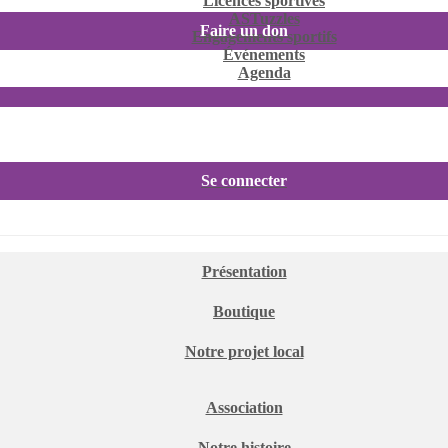
Licences sportives
ASTuzzles
Faire un don
Engagements sportifs
Événements
Agenda
Se connecter
Présentation
Boutique
Notre projet local
Association
Notre histoire