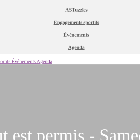
ASTuzzles
Engagements sportifs
Événements
Agenda
ortifs
Événements
Agenda
t est permis - Same