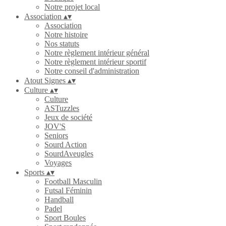
Notre projet local
Association
▴
▾
Association
Notre histoire
Nos statuts
Notre règlement intérieur général
Notre règlement intérieur sportif
Notre conseil d'administration
Atout Signes
▴
▾
Culture
▴
▾
Culture
ASTuzzles
Jeux de société
JOV'S
Seniors
Sourd Action
SourdAveugles
Voyages
Sports
▴
▾
Football Masculin
Futsal Féminin
Handball
Padel
Sport Boules