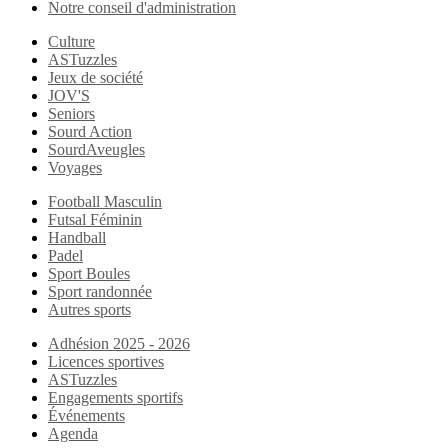
Notre conseil d'administration
Culture
ASTuzzles
Jeux de société
JOV'S
Seniors
Sourd Action
SourdAveugles
Voyages
Football Masculin
Futsal Féminin
Handball
Padel
Sport Boules
Sport randonnée
Autres sports
Adhésion 2025 - 2026
Licences sportives
ASTuzzles
Engagements sportifs
Événements
Agenda