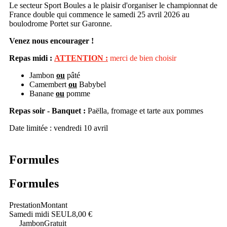
Le secteur Sport Boules a le plaisir d'organiser le championnat de
France double qui commence le samedi 25 avril 2026 au
boulodrome Portet sur Garonne.
Venez nous encourager !
Repas midi :
ATTENTION :
merci de bien choisir
Jambon
ou
pâté
Camembert
ou
Babybel
Banane
ou
pomme
Repas soir - Banquet :
Paëlla, fromage et tarte aux pommes
Date limitée : vendredi 10 avril
Formules
Formules
Prestation
Montant
Samedi midi SEUL
8,00 €
Jambon
Gratuit