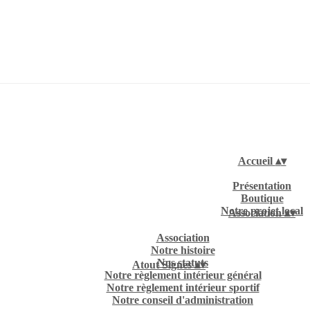
Accueil
▴
▾
Présentation
Boutique
Notre projet local
Association
▴
▾
Association
Notre histoire
Nos statuts
Atout Signes
▴
▾
Notre règlement intérieur général
Notre règlement intérieur sportif
Notre conseil d'administration