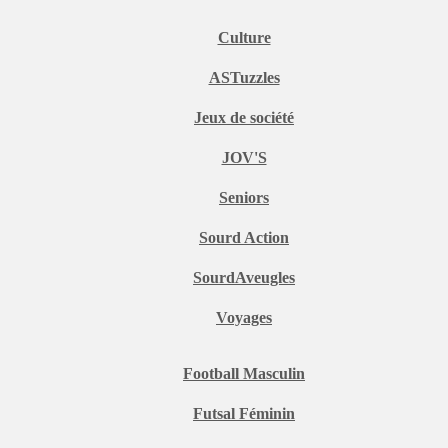
Culture
ASTuzzles
Jeux de société
JOV'S
Seniors
Sourd Action
SourdAveugles
Voyages
Football Masculin
Futsal Féminin