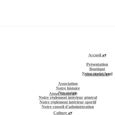
Accueil
▴
▾
Présentation
Boutique
Notre projet local
Association
▴
▾
Association
Notre histoire
Nos statuts
Atout Signes
▴
▾
Notre règlement intérieur général
Notre règlement intérieur sportif
Notre conseil d'administration
Culture
▴
▾