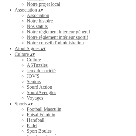
Notre projet local
Association
▴
▾
Association
Notre histoire
Nos statuts
Notre règlement intérieur général
Notre règlement intérieur sportif
Notre conseil d'administration
Atout Signes
▴
▾
Culture
▴
▾
Culture
ASTuzzles
Jeux de société
JOV'S
Seniors
Sourd Action
SourdAveugles
Voyages
Sports
▴
▾
Football Masculin
Futsal Féminin
Handball
Padel
Sport Boules