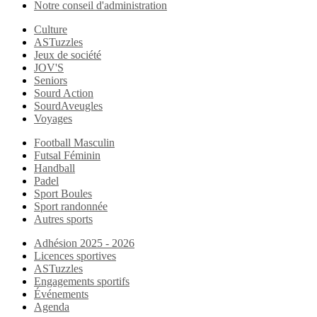
Notre conseil d'administration
Culture
ASTuzzles
Jeux de société
JOV'S
Seniors
Sourd Action
SourdAveugles
Voyages
Football Masculin
Futsal Féminin
Handball
Padel
Sport Boules
Sport randonnée
Autres sports
Adhésion 2025 - 2026
Licences sportives
ASTuzzles
Engagements sportifs
Événements
Agenda