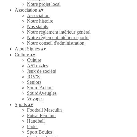
Notre projet local
Association
▴
▾
Association
Notre histoire
Nos statuts
Notre règlement intérieur général
Notre règlement intérieur sportif
Notre conseil d'administration
Atout Signes
▴
▾
Culture
▴
▾
Culture
ASTuzzles
Jeux de société
JOV'S
Seniors
Sourd Action
SourdAveugles
Voyages
Sports
▴
▾
Football Masculin
Futsal Féminin
Handball
Padel
Sport Boules