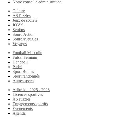
Notre conseil d'administration
Culture
ASTuzzles
Jeux de société
JOV'S
Seniors
Sourd Action
SourdAveugles
Voyages
Football Masculin
Futsal Féminin
Handball
Padel
Sport Boules
Sport randonnée
Autres sports
Adhésion 2025 - 2026
Licences sportives
ASTuzzles
Engagements sportifs
Événements
Agenda