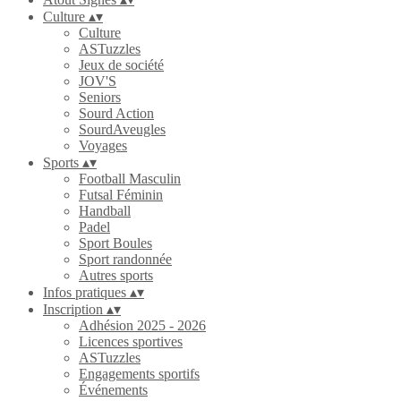
Culture
▴
▾
Culture
ASTuzzles
Jeux de société
JOV'S
Seniors
Sourd Action
SourdAveugles
Voyages
Sports
▴
▾
Football Masculin
Futsal Féminin
Handball
Padel
Sport Boules
Sport randonnée
Autres sports
Infos pratiques
▴
▾
Inscription
▴
▾
Adhésion 2025 - 2026
Licences sportives
ASTuzzles
Engagements sportifs
Événements